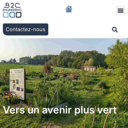
Nous r
Nos solut
Nos ac
Contactez-nous
Vers un avenir plus vert