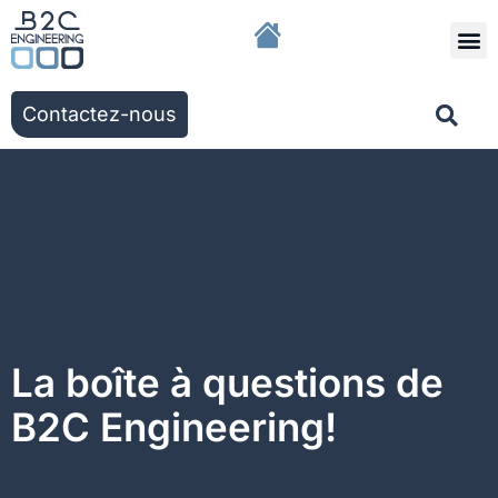
Nous r
Nos solut
Nos ac
Contactez-nous
La boîte à questions de
B2C Engineering!