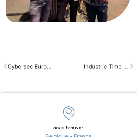
Cybersec Europe 2026 : B2C Engineering et Octoplant (AMDT) au rendez-vous de la cybersécurité OT
Industrie Time 2026 : démonstrations OT & SCADA AVEVA à Lyon
nous trouver
Belgique - France