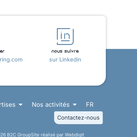
er
nous suivre
ring.com
sur Linkedin
rtises
Nos activités
FR
Contactez-nous
26 B2C Group
Site réalisé par Webdigit