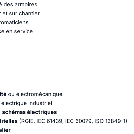
té des armoires
 et sur chantier
utomaticiens
se en service
ité
ou électromécanique
lectrique industriel
e
schémas électriques
rielles
(RGIE, IEC 61439, IEC 60079, ISO 13849-1)
elier