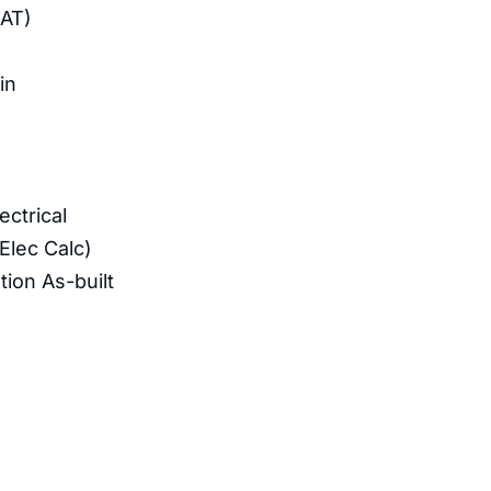
SAT)
in
ctrical
Elec Calc)
ion As-built